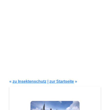
Modell IF136.jpg
«
zu Insektenschutz
|
zur Startseite
»